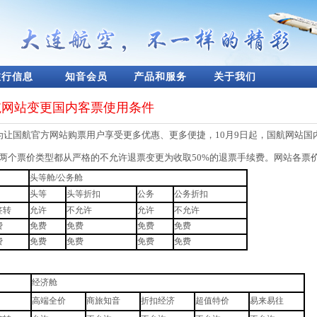
旅行信息
知音会员
产品和服务
关于我们
航网站变更国内客票使用条件
为让国航官方网站购票用户享受更多优惠、更多便捷，10月9日起，国航网站国内
”两个票价类型都从严格的不允许退票变更为收取50%的退票手续费。网站各票
头等舱/公务舱
头等
头等折扣
公务
公务折扣
签转
允许
不允许
允许
不允许
费
免费
免费
免费
免费
费
免费
免费
免费
免费
经济舱
高端全价
商旅知音
折扣经济
超值特价
易来易往