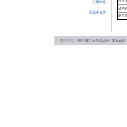
自愿
机票验真
改期
常旅客合作
退票
友情链接：
中国国航
|
运输总条件
|
隐私条款